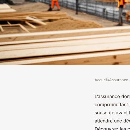
Accueil
›
Assurance
ASSURANCE
Assurance dommage o
L’assurance dom
compromettant l
pour protéger votre
souscrite avant
attendre une déc
Découvrez les c