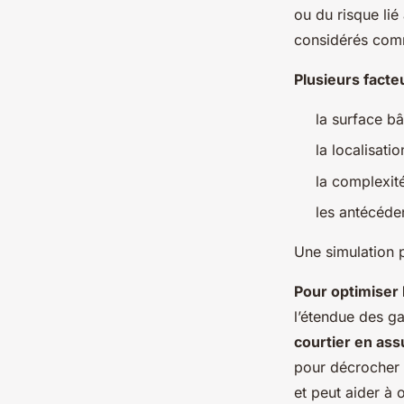
ou du risque lié
considérés comm
Plusieurs facte
la surface bât
la localisatio
la complexité
les antécéden
Une simulation 
Pour optimiser 
l’étendue des gar
courtier en a
pour décrocher 
et peut aider à 