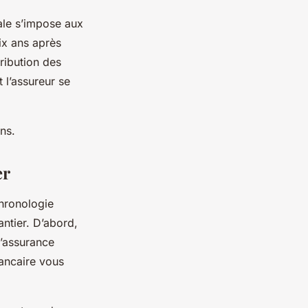
le s’impose aux
dix ans après
tribution des
 l’assureur se
ns.
er
hronologie
antier. D’abord,
d’assurance
bancaire vous