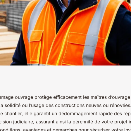
uvrage : la clé
mage ouvrage protège efficacement les maîtres d’ouvrage 
a solidité ou l’usage des constructions neuves ou rénovées.
 chantier
 le chantier, elle garantit un dédommagement rapide des rép
ision judiciaire, assurant ainsi la pérennité de votre projet 
onditions, avantages et démarches pour sécuriser votre inv