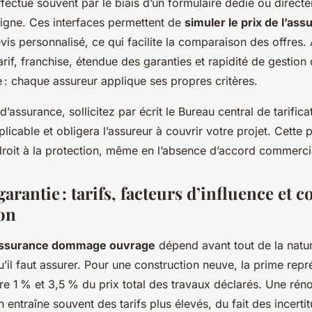
fectue souvent par le biais d’un formulaire dédié ou direct
ligne. Ces interfaces permettent de
simuler le prix de l’as
s personnalisé, ce qui facilite la comparaison des offres. 
arif, franchise, étendue des garanties et rapidité de gestion
e : chaque assureur applique ses propres critères.
d’assurance, sollicitez par écrit le Bureau central de tarifica
applicable et obligera l’assureur à couvrir votre projet. Cette
roit à la protection, même en l’absence d’accord commercial
garantie : tarifs, facteurs d’influence et c
on
 assurance dommage ouvrage
dépend avant tout de la natu
’il faut assurer. Pour une construction neuve, la prime repr
e 1 % et 3,5 % du prix total des travaux déclarés. Une rén
 entraîne souvent des tarifs plus élevés, du fait des incert