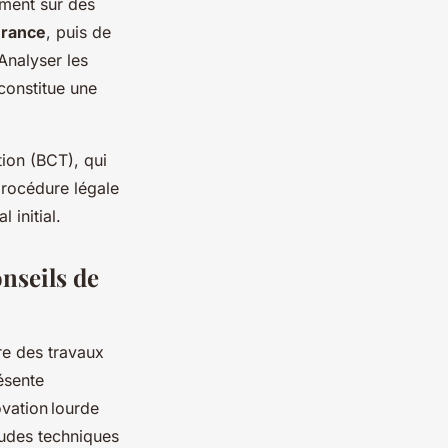
ement sur des
surance
, puis de
Analyser les
 constitue une
tion (BCT), qui
 procédure légale
 initial.
onseils de
re des travaux
ésente
ovation lourde
itudes techniques