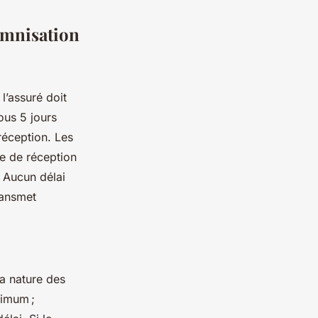
demnisation
’assuré doit
ous 5 jours
réception. Les
te de réception
 Aucun délai
ransmet
la nature des
ximum ;