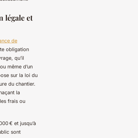
 légale et
ance de
te obligation
rage, qu’il
, ou même d’un
se sur la loi du
ure du chantier.
naçant la
les frais ou
000 € et jusqu’à
blic sont