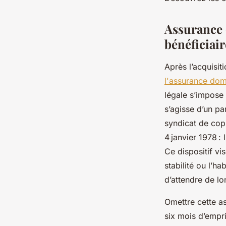
Baptiste
•
6 juin 2025
•
6 min de lecture
Assurance 
bénéficiair
Après l’acquisit
l'assurance dom
légale s’impose 
s’agisse d’un pa
syndicat de cop
4 janvier 1978 :
Ce dispositif vi
stabilité ou l’ha
d’attendre de lo
Omettre cette a
six mois d’empr