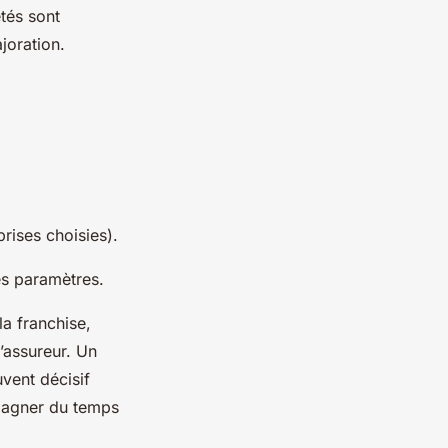
étés sont
joration.
prises choisies).
es paramètres.
la franchise,
l’assureur. Un
vent décisif
 gagner du temps