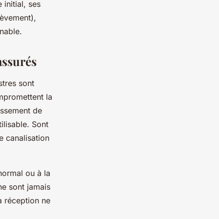
initial, ses
hèvement),
rnable.
assurés
stres sont
promettent la
aissement de
ilisable. Sont
 canalisation
anormal ou à la
ne sont jamais
a réception ne