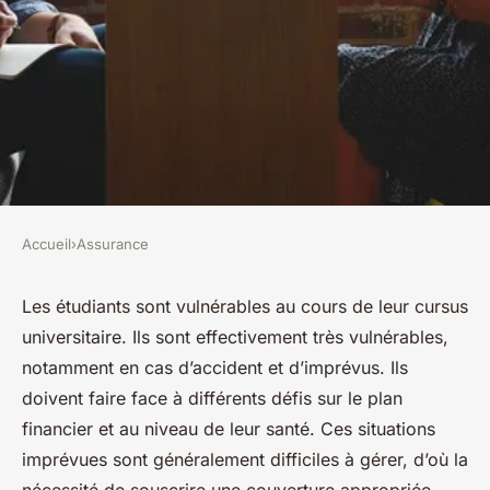
Accueil
›
Assurance
ASSURANCE
Le pack assurance de Smeno :
Les étudiants sont vulnérables au cours de leur cursus
universitaire. Ils sont effectivement très vulnérables,
la protection idéale pour les
notamment en cas d’accident et d’imprévus. Ils
étudiants
doivent faire face à différents défis sur le plan
financier et au niveau de leur santé. Ces situations
Baptiste
•
17 mai 2023
•
4 min de lecture
imprévues sont généralement difficiles à gérer, d’où la