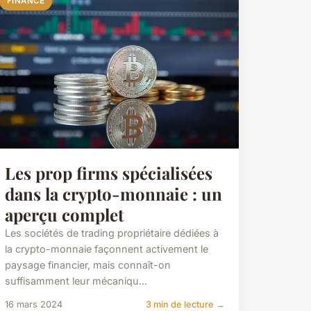
FINANCE
Les prop firms spécialisées
dans la crypto-monnaie : un
aperçu complet
Les sociétés de trading propriétaire dédiées à
la crypto-monnaie façonnent activement le
paysage financier, mais connaît-on
suffisamment leur mécaniqu...
16 mars 2024
3 min de lecture →