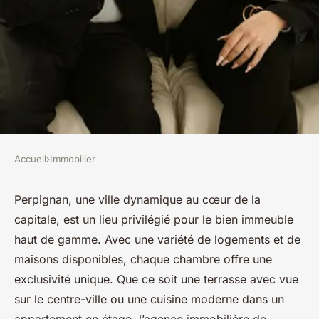
Accueil
›
Immobilier
IMMOBILIER
Perpignan : la destination de
Perpignan, une ville dynamique au cœur de la
capitale, est un lieu privilégié pour le bien immeuble
choix pour l'immobilier de
haut de gamme. Avec une variété de logements et de
luxe
maisons disponibles, chaque chambre offre une
exclusivité unique. Que ce soit une terrasse avec vue
Mathieu
•
7 février 2024
•
6 min de lecture
sur le centre-ville ou une cuisine moderne dans un