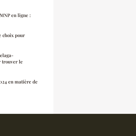
LMNP en ligne :
e choix pour
elaga-
 trouver le
024 en matière de