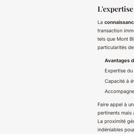
Mathieu
•
3 juin 2024
•
2 min de lecture
L'expertis
La
connaissanc
transaction immo
tels que Mont B
particularités d
Avantages d'
Expertise du
Capacité à é
Accompagnem
Faire appel à u
pertinents mais 
La proximité gé
indéniables pou