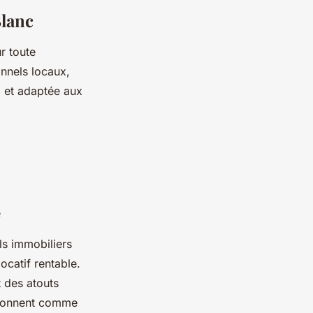
Blanc
r toute
onnels locaux,
e
et adaptée aux
e
ls immobiliers
ocatif rentable.
 des atouts
itionnent comme