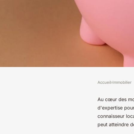
Accueil
›
Immobilier
IMMOBILIER
Votre partenaire ex
Au cœur des mon
d'expertise pour
Pays du Mont Blanc
connaisseur loc
peut atteindre 