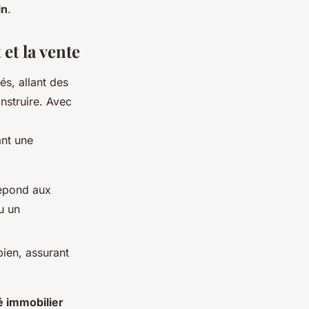
in
.
et la vente
és, allant des
nstruire. Avec
ant une
épond aux
u un
bien, assurant
 immobilier