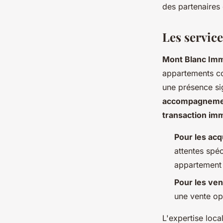
des partenaires
Les service
Mont Blanc Imm
appartements co
une présence sig
accompagneme
transaction imm
Pour les ac
attentes spéc
appartement
Pour les ve
une vente op
L'expertise loc