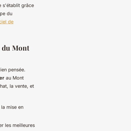
 s'établit grâce
ape du
iciel de
ée du Mont
bien pensée.
er
au Mont
at, la vente, et
 la mise en
r les meilleures