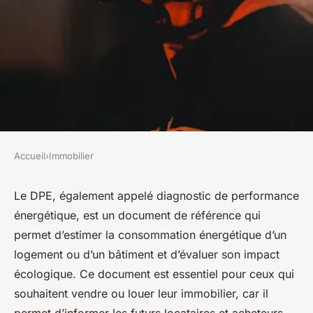
Accueil
›
Immobilier
IMMOBILIER
Le DPE pour estimer et
Le DPE, également appelé diagnostic de performance
énergétique, est un document de référence qui
évaluer un logement
permet d’estimer la consommation énergétique d’un
logement ou d’un bâtiment et d’évaluer son impact
Mathieu
•
22 juillet 2024
•
2 min de lecture
écologique. Ce document est essentiel pour ceux qui
souhaitent vendre ou louer leur immobilier, car il